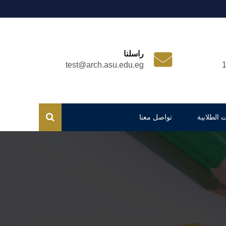
راسلنا
test@arch.asu.edu.eg
 الطلابية
تواصل معنا